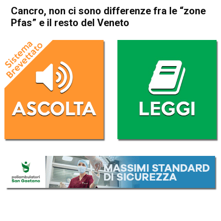
Cancro, non ci sono differenze fra le “zone
Pfas” e il resto del Veneto
Home
Attualità
Attualità
In Evidenza
Veneto
Cancro, non ci sono
differenze fra le “zone Pfas” e
il resto del Veneto
Da
Redazione
29 Ottobre 2016
(aggiornato il
30 Ottobre 2016 15:10
)
ASCOLTA L'AUDIO