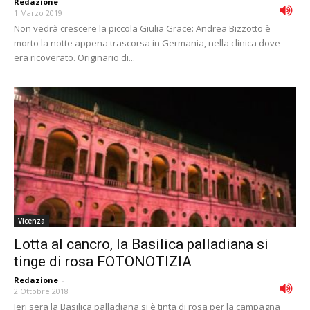
Redazione
-
1 Marzo 2019
Non vedrà crescere la piccola Giulia Grace: Andrea Bizzotto è
morto la notte appena trascorsa in Germania, nella clinica dove
era ricoverato. Originario di...
Vicenza
Lotta al cancro, la Basilica palladiana si
tinge di rosa FOTONOTIZIA
Redazione
-
2 Ottobre 2018
Ieri sera la Basilica palladiana si è tinta di rosa per la campagna