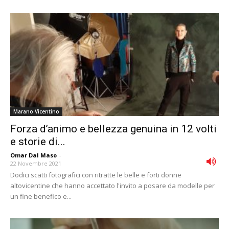
Marano Vicentino
Forza d’animo e bellezza genuina in 12 volti
e storie di...
Omar Dal Maso
-
22 Novembre 2021
Dodici scatti fotografici con ritratte le belle e forti donne
altovicentine che hanno accettato l'invito a posare da modelle per
un fine benefico e...