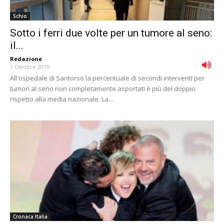
Schio
Sotto i ferri due volte per un tumore al seno:
il...
Redazione
-
1 Ottobre 2019
All'ospedale di Santorso la percentuale di secondi interventi per
tumori al seno non completamente asportati è più del doppio
rispetto alla media nazionale. La...
Cronaca Italia