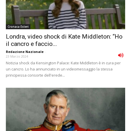
Cronaca Esteri
Londra, video shock di Kate Middleton: “Ho
il cancro e faccio...
Redazione Nazionale
-
23 Marzo 2024
Notizia shock da Kensington Palace: Kate Middleton è in cura per
un cancro. Lo ha annunciato in un videomessaggio la stessa
principessa consorte dell'erede...