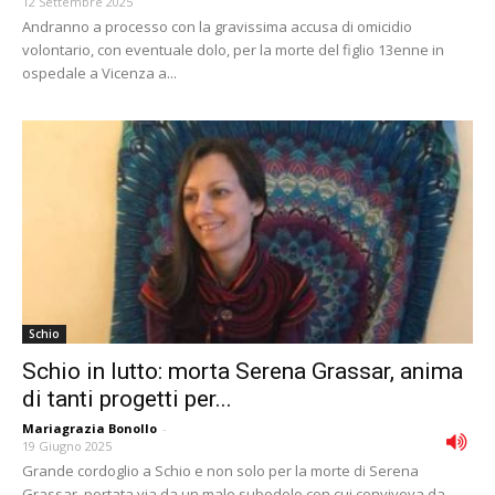
12 Settembre 2025
Andranno a processo con la gravissima accusa di omicidio
volontario, con eventuale dolo, per la morte del figlio 13enne in
ospedale a Vicenza a...
Schio
Schio in lutto: morta Serena Grassar, anima
di tanti progetti per...
Mariagrazia Bonollo
-
19 Giugno 2025
Grande cordoglio a Schio e non solo per la morte di Serena
Grassar, portata via da un male subodolo con cui conviveva da