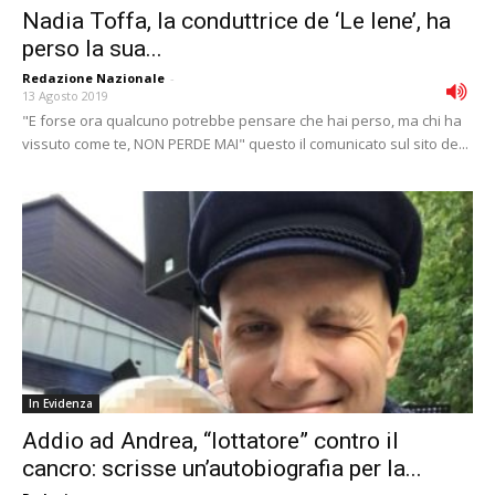
Nadia Toffa, la conduttrice de ‘Le Iene’, ha
perso la sua...
Redazione Nazionale
-
13 Agosto 2019
"E forse ora qualcuno potrebbe pensare che hai perso, ma chi ha
vissuto come te, NON PERDE MAI" questo il comunicato sul sito de...
In Evidenza
Addio ad Andrea, “lottatore” contro il
cancro: scrisse un’autobiografia per la...