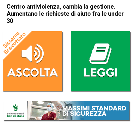
Centro antiviolenza, cambia la gestione.
Aumentano le richieste di aiuto fra le under
30
Home
Schio
Attualità
In Evidenza
Schio
Centro antiviolenza, cambia
la gestione. Aumentano le
richieste di aiuto fra le under
30
Da
Mariagrazia Bonollo
25 Novembre 2024
(aggiornato il
26 Novembre 2024 7:04
)