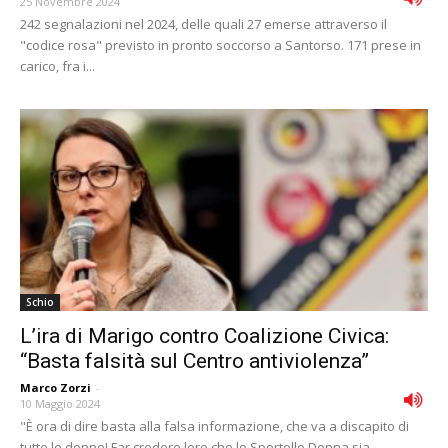
25 Novembre 2024
242 segnalazioni nel 2024, delle quali 27 emerse attraverso il
"codice rosa" previsto in pronto soccorso a Santorso. 171 prese in
carico, fra i...
Schio
L’ira di Marigo contro Coalizione Civica:
“Basta falsità sul Centro antiviolenza”
Marco Zorzi
-
10 Maggio 2024
"È ora di dire basta alla falsa informazione, che va a discapito di
tutte le donne! Far credere loro che lo Sportello Donna sia...