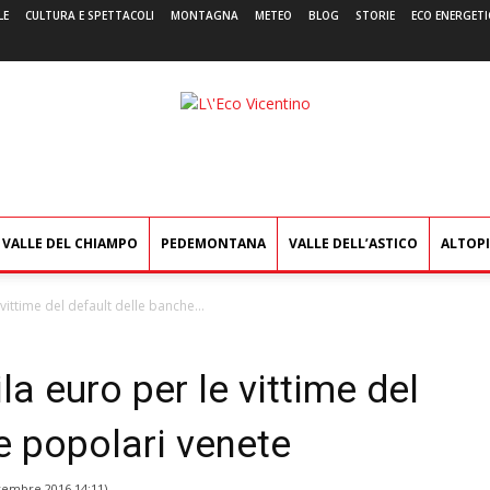
LE
CULTURA E SPETTACOLI
MONTAGNA
METEO
BLOG
STORIE
ECO ENERGETI
L'Eco
Vicentino
VALLE DEL CHIAMPO
PEDEMONTANA
VALLE DELL’ASTICO
ALTOP
vittime del default delle banche...
a euro per le vittime del
e popolari venete
vembre 2016 14:11
)