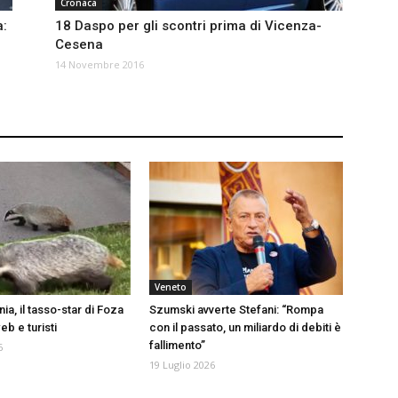
Cronaca
a:
18 Daspo per gli scontri prima di Vicenza-
Cesena
14 Novembre 2016
Veneto
a, il tasso-star di Foza
Szumski avverte Stefani: “Rompa
b e turisti
con il passato, un miliardo di debiti è
fallimento”
6
19 Luglio 2026