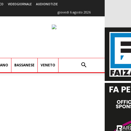
CO
VIDEOGIORNALE
AUDIONOTIZIE
giovedì 6 agosto 2026
IANO
BASSANESE
VENETO