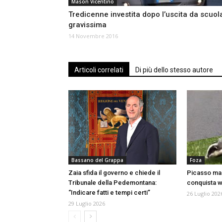
Mason Vicentino
Tredicenne investita dopo l’uscita da scuol
gravissima
14 Novembre 2016
Articoli correlati
Di più dello stesso autore
Bassano del Grappa
Foza
Zaia sfida il governo e chiede il
Picasso mani
Tribunale della Pedemontana:
conquista we
“Indicare fatti e tempi certi”
26 Luglio 202
29 Luglio 2026