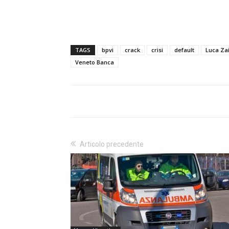
TAGS
bpvi
crack
crisi
default
Luca Za
Veneto Banca
Articolo precedente