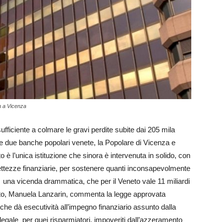
n a Vicenza
ufficiente a colmare le gravi perdite subite dai 205 mila
lle due banche popolari venete, la Popolare di Vicenza e
 l’unica istituzione che sinora è intervenuta in solido, con
rettezze finanziarie, per sostenere quanti inconsapevolmente
e una vicenda drammatica, che per il Veneto vale 11 miliardi
neto, Manuela Lanzarin, commenta la legge approvata
 che dà esecutività all’impegno finanziario assunto dalla
egale per quei risparmiatori, impoveriti dall’azzeramento