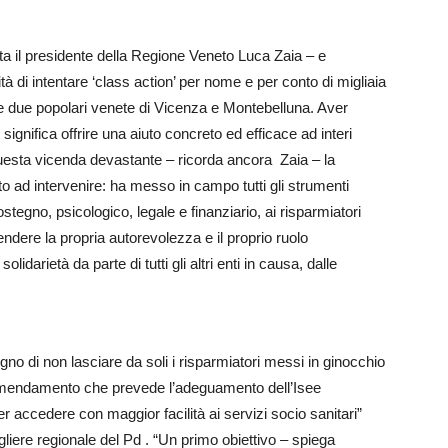
a il presidente della Regione Veneto Luca Zaia – e
tà di intentare ‘class action’ per nome e per conto di migliaia
elle due popolari venete di Vicenza e Montebelluna. Aver
significa offrire una aiuto concreto ed efficace ad interi
questa vicenda devastante – ricorda ancora Zaia – la
o ad intervenire: ha messo in campo tutti gli strumenti
tegno, psicologico, legale e finanziario, ai risparmiatori
endere la propria autorevolezza e il proprio ruolo
lidarietà da parte di tutti gli altri enti in causa, dalle
egno di non lasciare da soli i risparmiatori messi in ginocchio
o emendamento che prevede l’adeguamento dell’Isee
r accedere con maggior facilità ai servizi socio sanitari”
ere regionale del Pd . “Un primo obiettivo – spiega