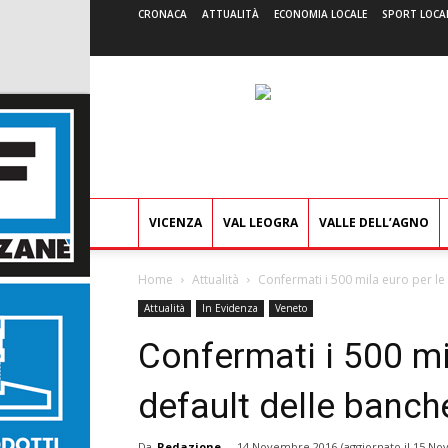
CRONACA
ATTUALITÀ
ECONOMIA LOCALE
SPORT LOCA
VICENZA
VAL LEOGRA
VALLE DELL’AGNO
Home
Attualità
Confermati i 500 mila euro per le 
Attualità
In Evidenza
Veneto
Confermati i 500 mil
default delle banch
Da
Redazione
-
14 Novembre 2016
(aggiornato il
15 No