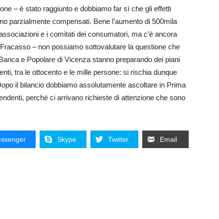
e – è stato raggiunto e dobbiamo far sì che gli effetti
 siano parzialmente compensati. Bene l’aumento di 500mila
e associazioni e i comitati dei consumatori, ma c’è ancora
ua Fracasso – non possiamo sottovalutare la questione che
 Banca e Popolare di Vicenza stanno preparando dei piani
nti, tra le ottocento e le mille persone: si rischia dunque
opo il bilancio dobbiamo assolutamente ascoltare in Prima
ndenti, perché ci arrivano richieste di attenzione che sono
ssenger
Skype
Twitter
Email