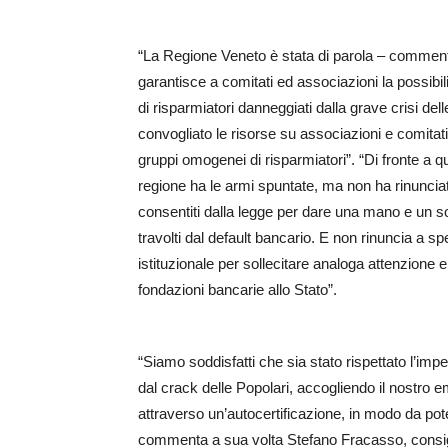
“La Regione Veneto è stata di parola – comment
garantisce a comitati ed associazioni la possibili
di risparmiatori danneggiati dalla grave crisi d
convogliato le risorse su associazioni e comitati 
gruppi omogenei di risparmiatori”. “Di fronte a 
regione ha le armi spuntate, ma non ha rinunciat
consentiti dalla legge per dare una mano e un sos
travolti dal default bancario. E non rinuncia a sp
istituzionale per sollecitare analoga attenzione e so
fondazioni bancarie allo Stato”.
“Siamo soddisfatti che sia stato rispettato l’imp
dal crack delle Popolari, accogliendo il nostr
attraverso un’autocertificazione, in modo da pote
commenta a sua volta Stefano Fracasso, consigli