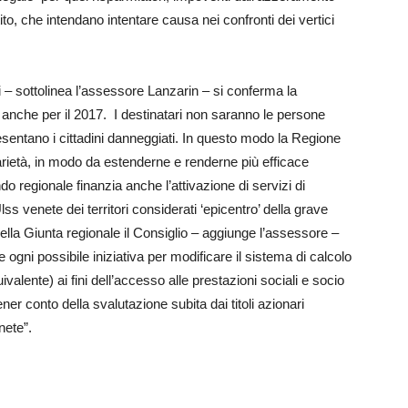
ito, che intendano intentare causa nei confronti dei vertici
 – sottolinea l’assessore Lanzarin – si conferma la
o anche per il 2017. I destinatari non saranno le persone
esentano i cittadini danneggiati. In questo modo la Regione
darietà, in modo da estenderne e renderne più efficace
ondo regionale finanzia anche l’attivazione di servizi di
ss venete dei territori considerati ‘epicentro’ della grave
ella Giunta regionale il Consiglio – aggiunge l’assessore –
ogni possibile iniziativa per modificare il sistema di calcolo
valente) ai fini dell’accesso alle prestazioni sociali e socio
er conto della svalutazione subita dai titoli azionari
nete”.