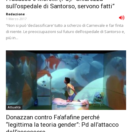
sull’ospedale di Santorso, servono fatti”
Redazione
-
1 Marzo 2017
“Non si può ‘declassificare’ tutto a scherzo di Carnevale e far finta
di niente. Le preoccupazioni sul futuro dell’ospedale di Santorso e,
più in...
Attualità
Donazzan contro Fa’afafine perché
“legittima la teoria gender”: Pd all’attacco
dell’assessore