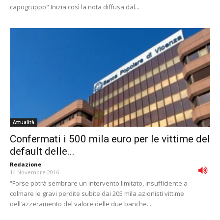
capogruppo" Inizia così la nota diffusa dal...
Attualità
Confermati i 500 mila euro per le vittime del
default delle...
Redazione
-
14 Novembre 2016
“Forse potrà sembrare un intervento limitato, insufficiente a
colmare le gravi perdite subite dai 205 mila azionisti vittime
dell’azzeramento del valore delle due banche...