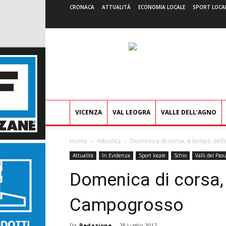
CRONACA
ATTUALITÀ
ECONOMIA LOCALE
SPORT LOCA
VICENZA
VAL LEOGRA
VALLE DELL’AGNO
Home
Attualità
Domenica di corsa, è tempo del
Attualità
In Evidenza
Sport locale
Schio
Valli del Pas
Domenica di corsa, 
Campogrosso
Da
Redazione
-
28 Luglio 2017