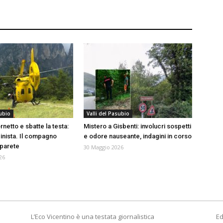
subio
Valli del Pasubio
netto e sbatte la testa:
Mistero a Gisbenti: involucri sospetti
pinista. Il compagno
e odore nauseante, indagini in corso
 parete
30 Maggio 2026
26
L’Eco Vicentino è una testata giornalistica
Ed