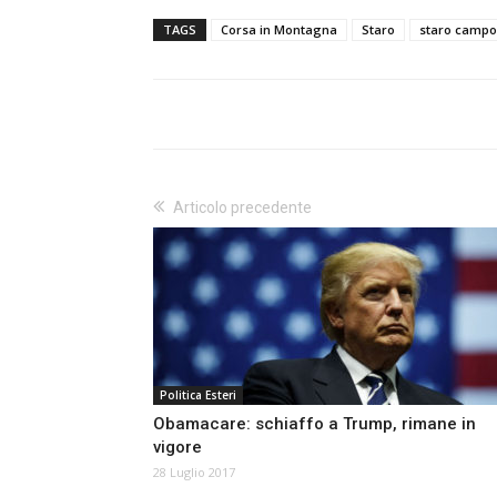
TAGS
Corsa in Montagna
Staro
staro camp
Articolo precedente
Politica Esteri
Obamacare: schiaffo a Trump, rimane in
vigore
28 Luglio 2017