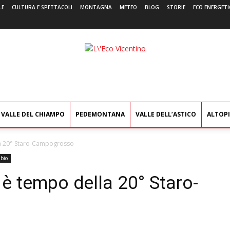
LE
CULTURA E SPETTACOLI
MONTAGNA
METEO
BLOG
STORIE
ECO ENERGETI
L'Eco
Vicentino
VALLE DEL CHIAMPO
PEDEMONTANA
VALLE DELL’ASTICO
ALTOP
la 20° Staro-Campogrosso
ubio
è tempo della 20° Staro-