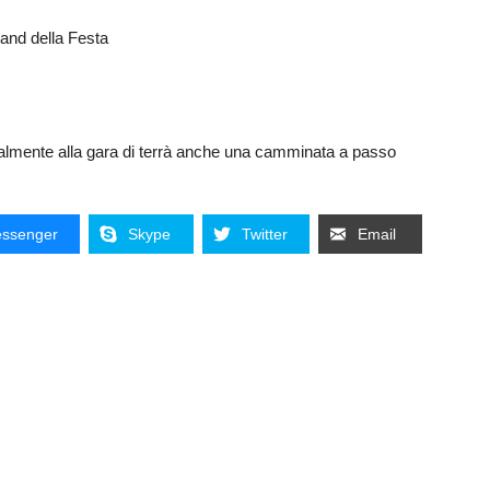
tand della Festa
almente alla gara di terrà anche una camminata a passo
ssenger
Skype
Twitter
Email