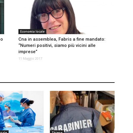
Economia locale
ro
Cna in assemblea, Fabris a fine mandato:
“Numeri positivi, siamo più vicini alle
imprese”
11 Maggio 2017
onale
Thiene