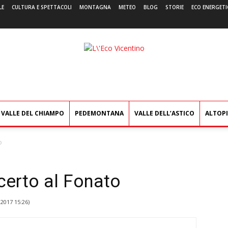
LE
CULTURA E SPETTACOLI
MONTAGNA
METEO
BLOG
STORIE
ECO ENERGETI
L'Eco
Vicentino
VALLE DEL CHIAMPO
PEDEMONTANA
VALLE DELL’ASTICO
ALTOP
o
certo al Fonato
2017 15:26
)