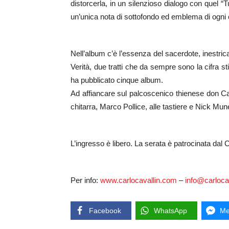
distorcerla, in un silenzioso dialogo con quel 
un’unica nota di sottofondo ed emblema di ogni
Nell’album c’è l’essenza del sacerdote, inestric
Verità, due tratti che da sempre sono la cifra stil
ha pubblicato cinque album.
Ad affiancare sul palcoscenico thienese don Car
chitarra, Marco Pollice, alle tastiere e Nick Mune
L’ingresso è libero. La serata è patrocinata dal
Per info:
www.carlocavallin.com
–
info@carloca
Facebook
WhatsApp
Me