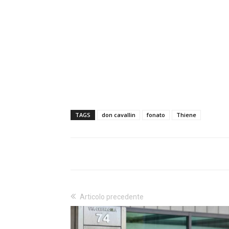
TAGS
don cavallin
fonato
Thiene
Articolo precedente