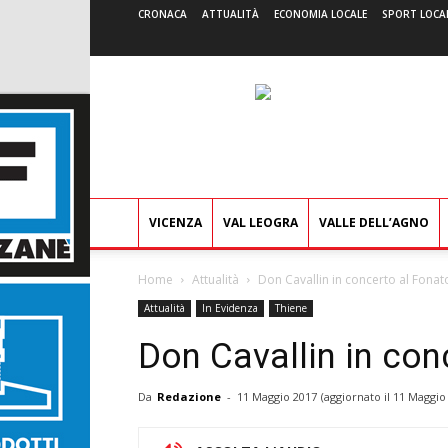
CRONACA
ATTUALITÀ
ECONOMIA LOCALE
SPORT LOCA
VICENZA
VAL LEOGRA
VALLE DELL’AGNO
Home
Attualità
Don Cavallin in concerto al Fonat
Attualità
In Evidenza
Thiene
Don Cavallin in con
Da
Redazione
-
11 Maggio 2017
(aggiornato il
11 Maggio 