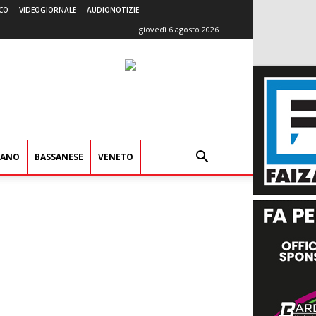
CO
VIDEOGIORNALE
AUDIONOTIZIE
giovedì 6 agosto 2026
IANO
BASSANESE
VENETO