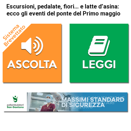
Escursioni, pedalate, fiori… e latte d’asina:
ecco gli eventi del ponte del Primo maggio
Home
Attualità
Attualità
Camisano
Asiago
Gallio
In Evidenza
Noventa Vicentina
Montegalda
Thiene
Pedemonte
Tonezza del Cimone
Velo d'Astico
Vicenza
Escursioni, pedalate, fiori… e
latte d’asina: ecco gli eventi
del ponte del Primo maggio
Da
Gabriele Silvestri
30 Aprile 2025
(aggiornato il
2 Agosto 2025 12:37
)