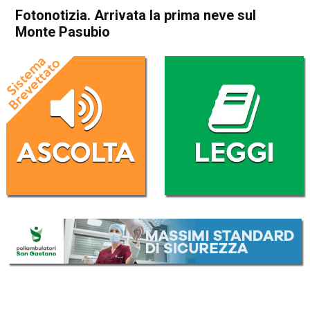
Fotonotizia. Arrivata la prima neve sul
Monte Pasubio
Home
Attualità
Attualità
In Evidenza
Schio
Valli del Pasubio
Fotonotizia. Arrivata la prima
neve sul Monte Pasubio
Da
Redazione
5 Ottobre 2016
(aggiornato il
6 Ottobre 2016 9:32
)
ASCOLTA L'AUDIO
Lettore
00:00
00:00