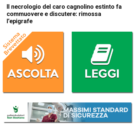
Il necrologio del caro cagnolino estinto fa
commuovere e discutere: rimossa
l’epigrafe
Home
Attualità
Attualità
In Evidenza
Valdagno
Il necrologio del caro
cagnolino estinto fa
commuovere e discutere:
rimossa l’epigrafe
Da
Omar Dal Maso
19 Luglio 2019
(aggiornato il
19 Luglio 2019 13:57
)