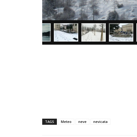
TAGS
Meteo
neve
nevicata