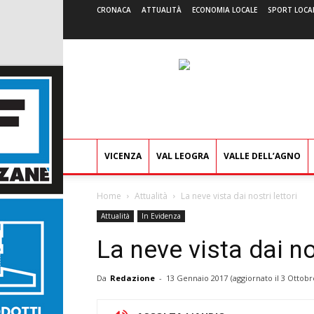
CRONACA
ATTUALITÀ
ECONOMIA LOCALE
SPORT LOCA
VICENZA
VAL LEOGRA
VALLE DELL’AGNO
Home
Attualità
La neve vista dai nostri lettori
Attualità
In Evidenza
La neve vista dai nos
Da
Redazione
-
13 Gennaio 2017
(aggiornato il
3 Ottobr