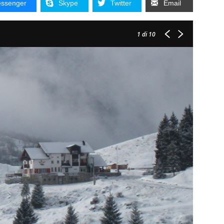
ssenger
Skype
Twitter
Email
1
di 10