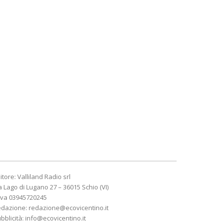
itore: Valliland Radio srl
a Lago di Lugano 27 – 36015 Schio (VI)
Iva 03945720245
edazione:
redazione@ecovicentino.it
bblicità:
info@ecovicentino.it