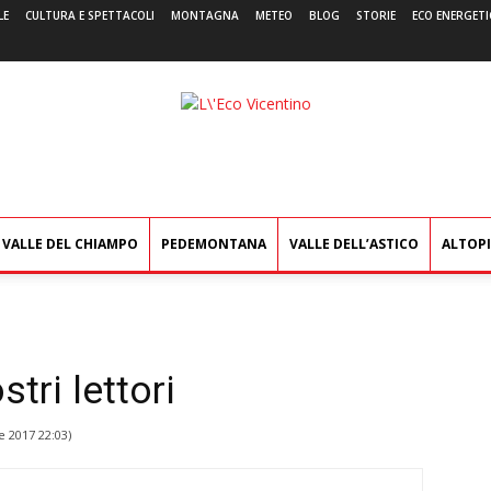
LE
CULTURA E SPETTACOLI
MONTAGNA
METEO
BLOG
STORIE
ECO ENERGETI
L'Eco
Vicentino
VALLE DEL CHIAMPO
PEDEMONTANA
VALLE DELL’ASTICO
ALTOP
tri lettori
e 2017 22:03
)