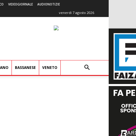
CO
VIDEOGIORNALE
AUDIONOTIZIE
venerdì 7 agosto 2026
IANO
BASSANESE
VENETO