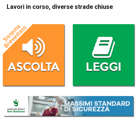
Lavori in corso, diverse strade chiuse
Home
Attualità
Attualità
In Evidenza
Schio
Torrebelvicino
Lavori in corso, diverse
strade chiuse
Da
Redazione
4 Aprile 2017
(aggiornato il
4 Aprile 2017 19:07
)
ASCOLTA L'AUDIO
Lettore
00:00
00:00