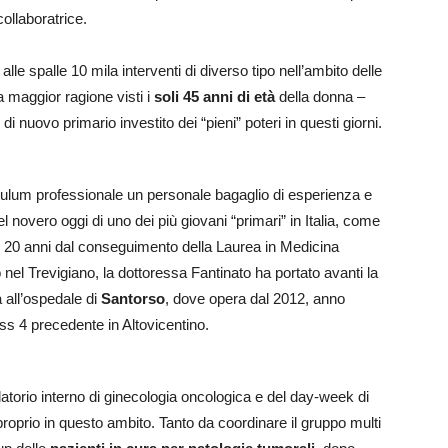
ollaboratrice.
le spalle 10 mila interventi di diverso tipo nell’ambito delle
 maggior ragione visti i
soli 45 anni di età
della donna –
i nuovo primario investito dei “pieni” poteri in questi giorni.
riculum professionale un personale bagaglio di esperienza e
l novero oggi di uno dei più giovani “primari” in Italia, come
 20 anni dal conseguimento della Laurea in Medicina
nel Trevigiano, la dottoressa Fantinato ha portato avanti la
 all’ospedale di
Santorso
, dove opera dal 2012, anno
lss 4 precedente in Altovicentino.
atorio interno di ginecologia oncologica e del day-week di
proprio in questo ambito. Tanto da coordinare il gruppo multi