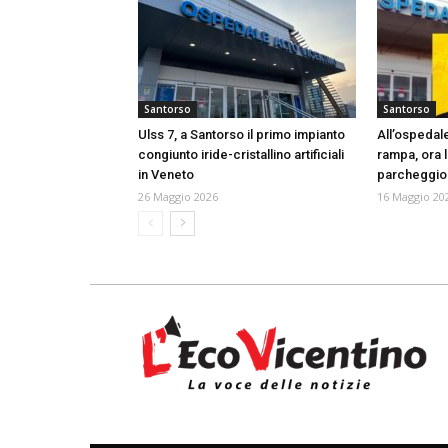
Santorso
Santorso
Ulss 7, a Santorso il primo impianto
All’ospedale
congiunto iride-cristallino artificiali
rampa, ora l
in Veneto
parcheggio 
26 Maggio 2026
16 Maggio 20