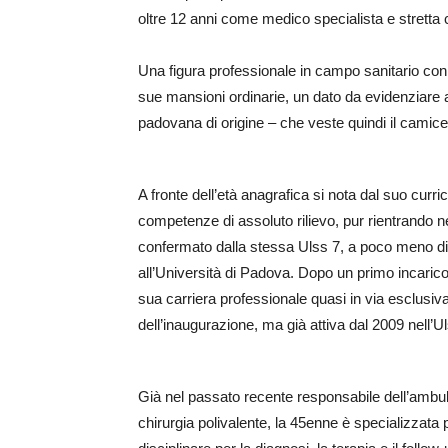
oltre 12 anni come medico specialista e stretta c
Una figura professionale in campo sanitario con al
sue mansioni ordinarie, un dato da evidenziare a
padovana di origine – che veste quindi il camice d
A fronte dell’età anagrafica si nota dal suo cur
competenze di assoluto rilievo, pur rientrando ne
confermato dalla stessa Ulss 7, a poco meno di
all’Università di Padova. Dopo un primo incarico 
sua carriera professionale quasi in via esclusiva
dell’inaugurazione, ma già attiva dal 2009 nell’U
Già nel passato recente responsabile dell’ambul
chirurgia polivalente, la 45enne è specializzata 