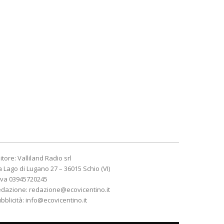
itore: Valliland Radio srl
a Lago di Lugano 27 – 36015 Schio (VI)
Iva 03945720245
edazione:
redazione@ecovicentino.it
bblicità:
info@ecovicentino.it