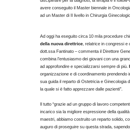
disciplinare per la diagnosi, la terapia e il follow
avere conseguito il Master biennale in Oncologia 
ad un Master di II livello in Chirurgia Ginecolog
Ad oggi ha eseguito circa 10 mila procedure chir
della nuova direttrice
, relatrice in congressi e
dott.ssa Fantinato – commenta il Direttore Gen
combina l’entusiasmo dei giovani con una grande
ad approfondire e specializzarsi sempre di più.
organizzazione e di coordinamento prendendo in
sua guida il reparto di Ostetricia e Ginecologia 
la quale si è fatto apprezzare dalle pazienti”.
Il tutto “grazie ad un gruppo di lavoro competen
incarico sia la migliore espressione della qualit
maestri, abbiamo costruito un reparto solido, con 
auguro di proseguire su questa strada, sapendo 