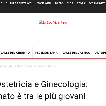
LE
CULTURA E SPETTACOLI
MONTAGNA
METEO
BLOG
STORIE
ECO ENERGETI
L'Eco
Vicentino
VALLE DEL CHIAMPO
PEDEMONTANA
VALLE DELL’ASTICO
ALTOP
ecologia: la dottoressa Fantinato è tra le...
stetricia e Ginecologia:
ato è tra le più giovani