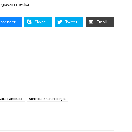
i giovani medici”.
ssenger
Skype
Twitter
Email
Sara Fantinato
stetricia e Ginecologia