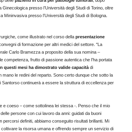
-up delle
pazienti in cura per patologie tumorali
, dopo
Ginecologica presso l’Università degli Studi di Torino, oltre
ica Mininvasiva presso l’Università degli Studi di Bologna.
urgiche, come illustrato nel corso della
presentazione
 convegni di formazione per altri medici del settore. “La
erale Carlo Bramezza a proposito della sua nomina –
 competenza, frutto di passione autentica che l’ha portata
In questi mesi ha dimostrato valide capacità
di
 mano le redini del reparto. Sono certo dunque che sotto la
di Santorso continuerà a essere la struttura di eccellenza per
te e coeso – come sottolinea lei stessa -. Penso che il mio
à delle persone con cui lavoro da anni: guidati da buoni
percorsi definiti, abbiamo conseguito risultati brillanti. Mi
coltivare la risorsa umana e offrendo sempre un servizio di