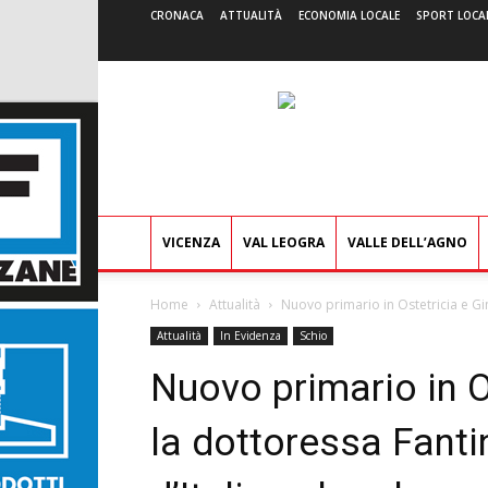
CRONACA
ATTUALITÀ
ECONOMIA LOCALE
SPORT LOCA
VICENZA
VAL LEOGRA
VALLE DELL’AGNO
Home
Attualità
Nuovo primario in Ostetricia e Gin
Attualità
In Evidenza
Schio
Nuovo primario in O
la dottoressa Fantin