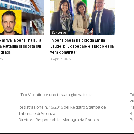
Santorso
 arriva la pensilina sulla
In pensione la psicologa Emilia
a battaglia si sposta sul
Laugelli: “L’ospedale è il luogo della
gratis
vera comunità”
26
3 Aprile 2026
L’Eco Vicentino è una testata giornalistica
Ed
vi
Registrazione n. 16/2016 del Registro Stampa del
P.
Tribunale di Vicenza
R
Direttore Responsabile: Mariagrazia Bonollo
Pu