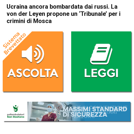
Ucraina ancora bombardata dai russi. La
von der Leyen propone un ‘Tribunale’ per i
crimini di Mosca
Home
Cronaca Esteri
Cronaca Esteri
Ucraina ancora bombardata
dai russi. La von der Leyen
propone un ‘Tribunale’ per i
crimini di Mosca
Da
Redazione Nazionale
1 Dicembre 2022
(aggiornato il
1 Dicembre 2022 15:19
)