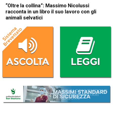
“Oltre la collina”: Massimo Nicolussi
racconta in un libro il suo lavoro con gli
animali selvatici
Home
Attualità
Attualità
In Evidenza
Informazione pubblicitaria
Publiredazionale homepage
Thiene
“Oltre la collina”: Massimo
Nicolussi racconta in un libro
il suo lavoro con gli animali
selvatici
Da
Redazione
9 Dicembre 2022
(aggiornato il
10 Dicembre 2022 18:33
)
ASCOLTA L'AUDIO