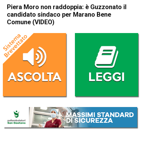
Piera Moro non raddoppia: è Guzzonato il
candidato sindaco per Marano Bene
Comune (VIDEO)
Home
Attualità
Attualità
In Evidenza
Schio
Marano Vicentino
Piera Moro non raddoppia: è
Guzzonato il candidato
sindaco per Marano Bene
Comune (VIDEO)
Da
Mariagrazia Bonollo
5 Aprile 2017
(aggiornato il
5 Aprile 2017 15:53
)