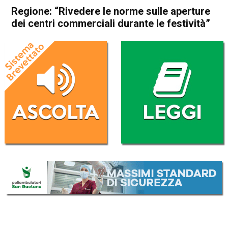
Regione: “Rivedere le norme sulle aperture
dei centri commerciali durante le festività”
Home
Attualità
Attualità
In Evidenza
Veneto
Regione: “Rivedere le norme
sulle aperture dei centri
commerciali durante le
festività”
Da
Redazione
23 Gennaio 2017
(aggiornato il
23 Gennaio 2017 19:35
)