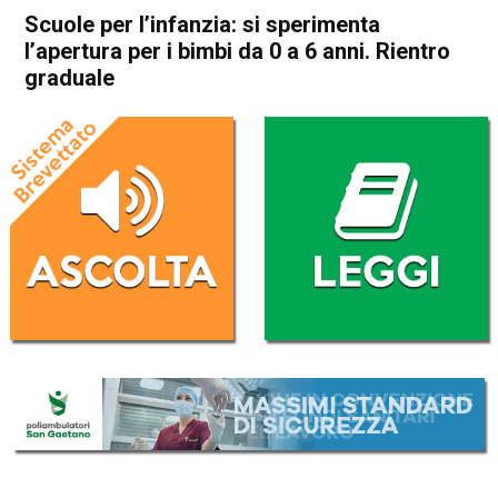
Scuole per l’infanzia: si sperimenta
l’apertura per i bimbi da 0 a 6 anni. Rientro
graduale
Home
Attualità
Attualità
Cronaca
In Evidenza
Scuole per l’infanzia: si
sperimenta l’apertura per i
bimbi da 0 a 6 anni. Rientro
graduale
Da
Omar Dal Maso
24 Aprile 2020
(aggiornato il
24 Aprile 2020 14:42
)