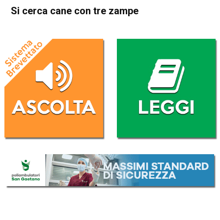
Si cerca cane con tre zampe
Home
Attualità
Attualità
In Evidenza
Schio
Si cerca cane con tre zampe
Da
Redazione
24 Aprile 2017
(aggiornato il
24 Aprile 2017 17:20
)
ASCOLTA L'AUDIO
Lettore
00:00
00:00
Audio