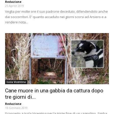
Redazione
-
25 Aprile 2019
Veglia per molte ore il suo padrone deceduto, difendendolo anche
dai soccorritori. E' quanto accaduto nei giorni scorsi ad Arsiero e a
rendere nota...
Isola Vicentina
Cane muore in una gabbia da cattura dopo
tre giorni di...
Redazione
-
16 Gennaio 2019
Sconcerto a Isola Vicentina per la triste fine di un cagnolino. Simba,