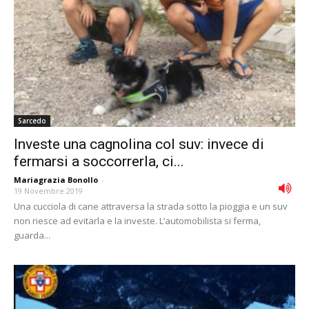
Sarcedo
Investe una cagnolina col suv: invece di
fermarsi a soccorrerla, ci...
Mariagrazia Bonollo
-
19 Novembre 2019
Una cucciola di cane attraversa la strada sotto la pioggia e un suv
non riesce ad evitarla e la investe. L’automobilista si ferma,
guarda...