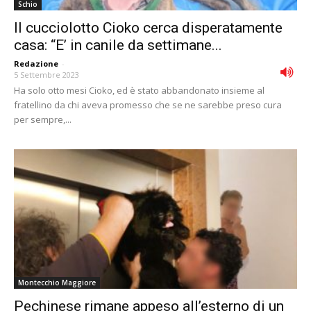
Schio
Il cucciolotto Cioko cerca disperatamente
casa: “E’ in canile da settimane...
Redazione
-
5 Settembre 2023
Ha solo otto mesi Cioko, ed è stato abbandonato insieme al
fratellino da chi aveva promesso che se ne sarebbe preso cura
per sempre,...
Montecchio Maggiore
Pechinese rimane appeso all’esterno di un