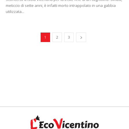
meticcio di sette anni, è infatti morto intrappolato in una gabbia
utilizzata...
1
2
3