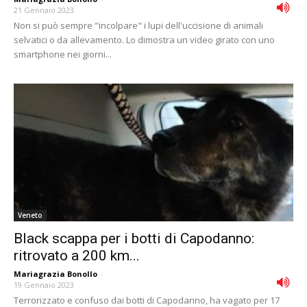
21 Gennaio 2023
Non si può sempre "incolpare" i lupi dell'uccisione di animali
selvatici o da allevamento. Lo dimostra un video girato con uno
smartphone nei giorni...
Veneto
Black scappa per i botti di Capodanno:
ritrovato a 200 km...
Mariagrazia Bonollo
-
19 Gennaio 2023
Terrorizzato e confuso dai botti di Capodanno, ha vagato per 17