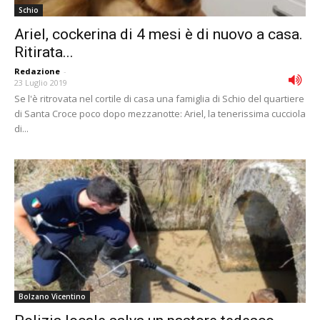
Schio
Ariel, cockerina di 4 mesi è di nuovo a casa.
Ritirata...
Redazione
-
23 Luglio 2019
Se l'è ritrovata nel cortile di casa una famiglia di Schio del quartiere
di Santa Croce poco dopo mezzanotte: Ariel, la tenerissima cucciola
di...
Bolzano Vicentino