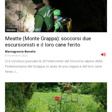
Veneto
Meatte (Monte Grappa): soccorsi due
escursionisti e il loro cane ferito
Mariagrazia Bonollo
-
8 Dicembre 2025
Si è concluso passate le 20 l'intervento del Soccorso alpino della
Pedemontana del Grappa, in aiuto di una coppia e del loro cane
ferito. I...