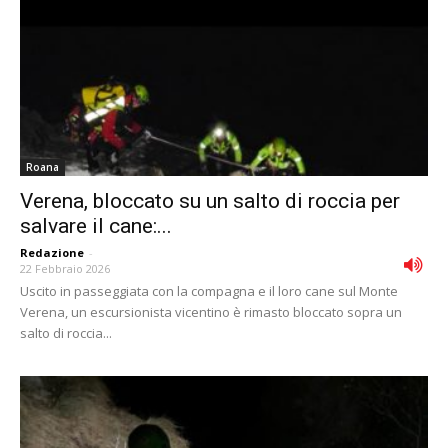
Roana
Verena, bloccato su un salto di roccia per
salvare il cane:...
Redazione
-
22 Febbraio 2026
Uscito in passeggiata con la compagna e il loro cane sul Monte
Verena, un escursionista vicentino è rimasto bloccato sopra un
salto di roccia...