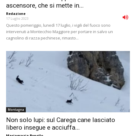
ascensore, che si mette in...
Redazione
-
17 Luglio 2023
Questo pomeriggio, lunedì 17 luglio, i vigili del fuoco sono
intervenuti a Montecchio Maggiore per portare in salvo un
cagnolino di razza pechinese, rimasto...
Montagna
Non solo lupi: sul Carega cane lasciato
libero insegue e acciuffa...
Mariagrazia Bonollo
-