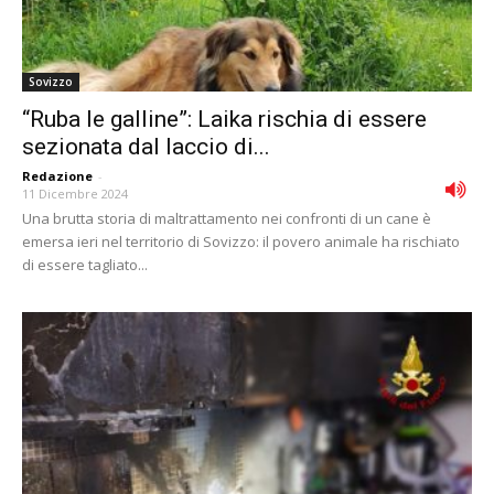
Sovizzo
“Ruba le galline”: Laika rischia di essere
sezionata dal laccio di...
Redazione
-
11 Dicembre 2024
Una brutta storia di maltrattamento nei confronti di un cane è
emersa ieri nel territorio di Sovizzo: il povero animale ha rischiato
di essere tagliato...