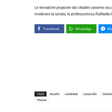
Le tematiche proposte dai cittadini saranno racco
moderare la serata, la professoressa Raffaella Cal
Facebook
WhatsApp
Me
TAGS
Azzolin
candidati
Casarotto
Comber
Thiene