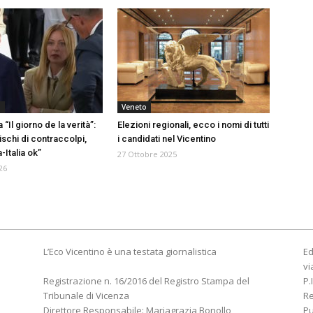
a
Veneto
 “Il giorno de la verità”:
Elezioni regionali, ecco i nomi di tutti
schi di contraccolpi,
i candidati nel Vicentino
-Italia ok”
27 Ottobre 2025
26
L’Eco Vicentino è una testata giornalistica
Ed
vi
Registrazione n. 16/2016 del Registro Stampa del
P.
Tribunale di Vicenza
R
Direttore Responsabile: Mariagrazia Bonollo
Pu