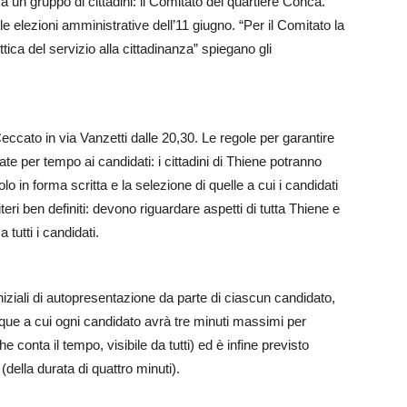
 un gruppo di cittadini: il Comitato del quartiere Conca.
 elezioni amministrative dell’11 giugno. “Per il Comitato la
ica del servizio alla cittadinanza” spiegano gli
 Ceccato in via Vanzetti dalle 20,30. Le regole per garantire
te per tempo ai candidati: i cittadini di Thiene potranno
 in forma scritta e la selezione di quelle a cui i candidati
ri ben definiti: devono riguardare aspetti di tutta Thiene e
tutti i candidati.
niziali di autopresentazione da parte di ciascun candidato,
que a cui ogni candidato avrà tre minuti massimi per
conta il tempo, visibile da tutti) ed è infine previsto
(della durata di quattro minuti).