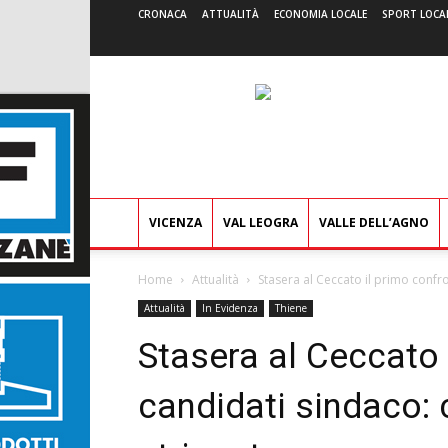
CRONACA
ATTUALITÀ
ECONOMIA LOCALE
SPORT LOCA
VICENZA
VAL LEOGRA
VALLE DELL’AGNO
Home
Attualità
Stasera al Ceccato il primo confro
Attualità
In Evidenza
Thiene
Stasera al Ceccato i
candidati sindaco: 