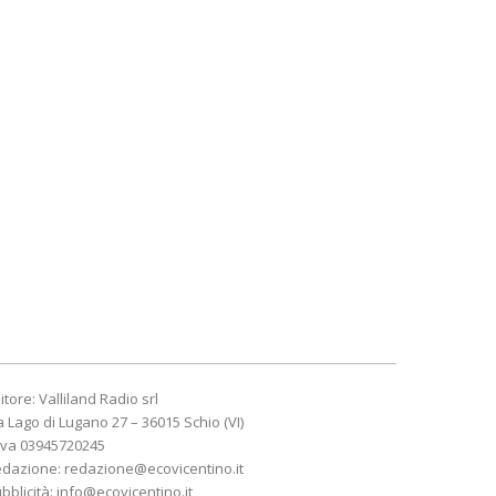
itore: Valliland Radio srl
a Lago di Lugano 27 – 36015 Schio (VI)
Iva 03945720245
edazione:
redazione@ecovicentino.it
bblicità:
info@ecovicentino.it