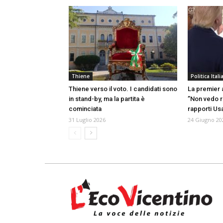
Thiene
Politica Itali
Thiene verso il voto. I candidati sono
La premier a
in stand-by, ma la partita è
”Non vedo ri
cominciata
rapporti Usa
31 Luglio 2026
24 Giugno 20