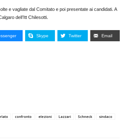
lte e vagliate dal Comitato e poi presentate ai candidati. A
garo dell’Itt Chilesotti.
ssenger
Skype
Twitter
Email
lato
confronto
elezioni
Lazzari
Schneck
sindaco