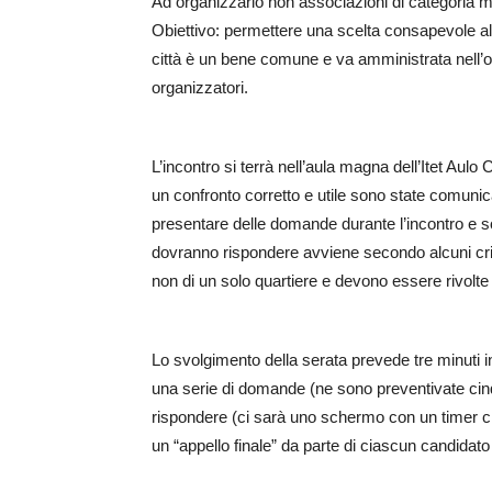
Ad organizzarlo non associazioni di categoria ma
Obiettivo: permettere una scelta consapevole alle
città è un bene comune e va amministrata nell’ott
organizzatori.
L’incontro si terrà nell’aula magna dell’Itet Aulo
un confronto corretto e utile sono state comunica
presentare delle domande durante l’incontro e solo
dovranno rispondere avviene secondo alcuni crite
non di un solo quartiere e devono essere rivolte a 
Lo svolgimento della serata prevede tre minuti i
una serie di domande (ne sono preventivate cin
rispondere (ci sarà uno schermo con un timer che 
un “appello finale” da parte di ciascun candidato 