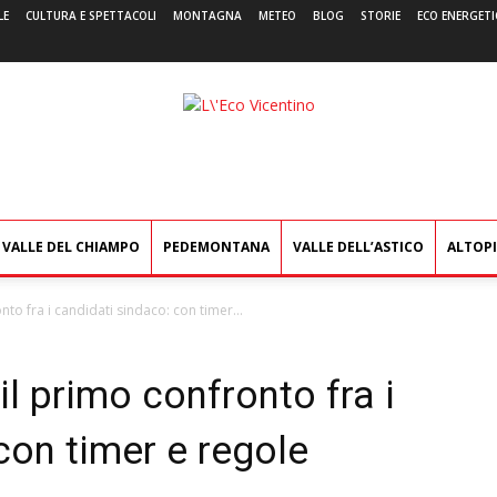
LE
CULTURA E SPETTACOLI
MONTAGNA
METEO
BLOG
STORIE
ECO ENERGETI
L'Eco
Vicentino
VALLE DEL CHIAMPO
PEDEMONTANA
VALLE DELL’ASTICO
ALTOP
nto fra i candidati sindaco: con timer...
l primo confronto fra i
con timer e regole