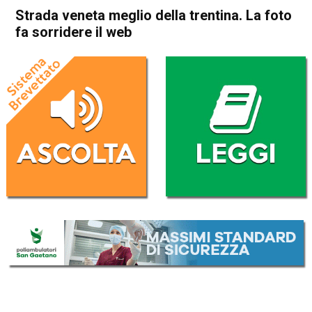
Strada veneta meglio della trentina. La foto
fa sorridere il web
Home
Attualità
Attualità
In Evidenza
Schio
Valli del Pasubio
Strada veneta meglio della
trentina. La foto fa sorridere
il web
Da
Redazione
23 Aprile 2017
(aggiornato il
23 Aprile 2017 20:47
)
ASCOLTA L'AUDIO