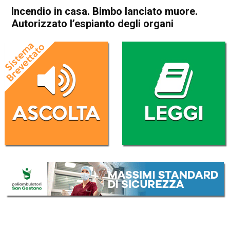
Incendio in casa. Bimbo lanciato muore.
Autorizzato l’espianto degli organi
Home
Cronaca Italia
Cronaca Italia
Incendio in casa. Bimbo
lanciato muore. Autorizzato
l’espianto degli organi
Da
Redazione Nazionale
23 Aprile 2017
(aggiornato il
23 Aprile 2017 20:39
)
ASCOLTA L'AUDIO