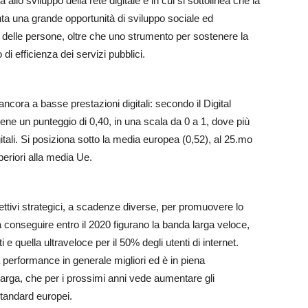
allo sviluppo della rete digitale e in cui si sottolinea che la
ta una grande opportunità di sviluppo sociale ed
a delle persone, oltre che uno strumento per sostenere la
 di efficienza dei servizi pubblici.
cora a basse prestazioni digitali: secondo il Digital
ne un punteggio di 0,40, in una scala da 0 a 1, dove più
igitali. Si posiziona sotto la media europea (0,52), al 25.mo
periori alla media Ue.
ettivi strategici, a scadenze diverse, per promuovere lo
 da conseguire entro il 2020 figurano la banda larga veloce,
 quella ultraveloce per il 50% degli utenti di internet.
 performance in generale migliori ed è in piena
larga, che per i prossimi anni vede aumentare gli
 standard europei.