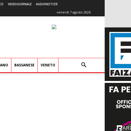
CO
VIDEOGIORNALE
AUDIONOTIZIE
venerdì 7 agosto 2026
IANO
BASSANESE
VENETO