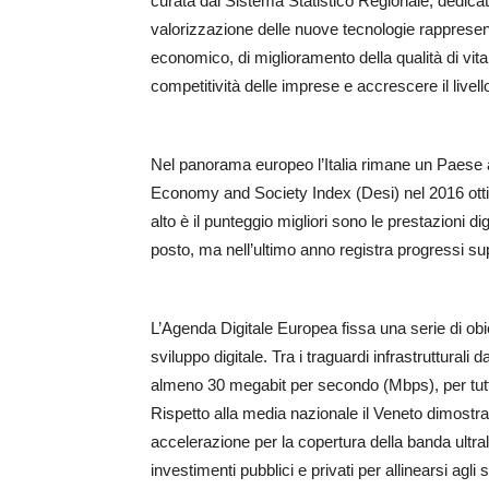
curata dal Sistema Statistico Regionale, dedicata 
valorizzazione delle nuove tecnologie rappresen
economico, di miglioramento della qualità di vit
competitività delle imprese e accrescere il livello
Nel panorama europeo l’Italia rimane un Paese an
Economy and Society Index (Desi) nel 2016 ottie
alto è il punteggio migliori sono le prestazioni d
posto, ma nell’ultimo anno registra progressi su
L’Agenda Digitale Europea fissa una serie di obi
sviluppo digitale. Tra i traguardi infrastrutturali
almeno 30 megabit per secondo (Mbps), per tutti e
Rispetto alla media nazionale il Veneto dimostra
accelerazione per la copertura della banda ultra
investimenti pubblici e privati per allinearsi agli