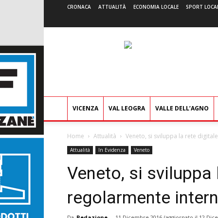
CRONACA
ATTUALITÀ
ECONOMIA LOCALE
SPORT LOCA
VICENZA
VAL LEOGRA
VALLE DELL’AGNO
Home
Attualità
Veneto, si sviluppa la rete digita
Attualità
In Evidenza
Veneto
Veneto, si sviluppa 
regolarmente intern
Da
Redazione
-
11 Dicembre 2016
(aggiornato il
12 Dic