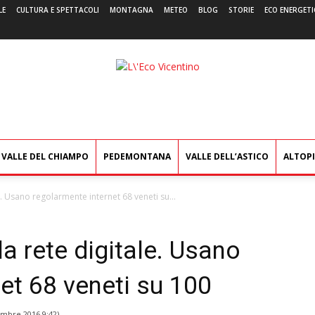
LE
CULTURA E SPETTACOLI
MONTAGNA
METEO
BLOG
STORIE
ECO ENERGETI
L'Eco
Vicentino
VALLE DEL CHIAMPO
PEDEMONTANA
VALLE DELL’ASTICO
ALTOP
le. Usano regolarmente internet 68 veneti su...
la rete digitale. Usano
et 68 veneti su 100
embre 2016 9:42
)