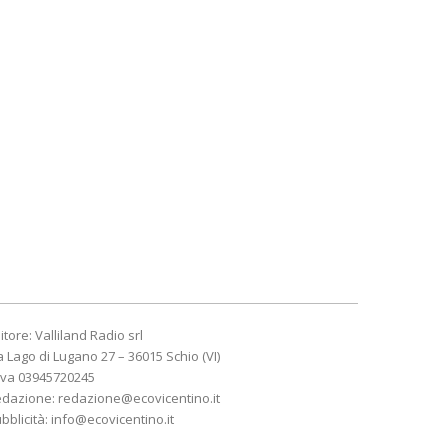
itore: Valliland Radio srl
a Lago di Lugano 27 – 36015 Schio (VI)
Iva 03945720245
edazione:
redazione@ecovicentino.it
bblicità:
info@ecovicentino.it