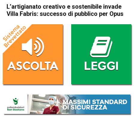
L’artigianato creativo e sostenibile invade
Villa Fabris: successo di pubblico per Opus
Home
Attualità
Attualità
In Evidenza
Thiene
L’artigianato creativo e
sostenibile invade Villa
Fabris: successo di pubblico
per Opus
Da
Mariagrazia Bonollo
11 Dicembre 2016
(aggiornato il
11 Dicembre 2016 20:08
)