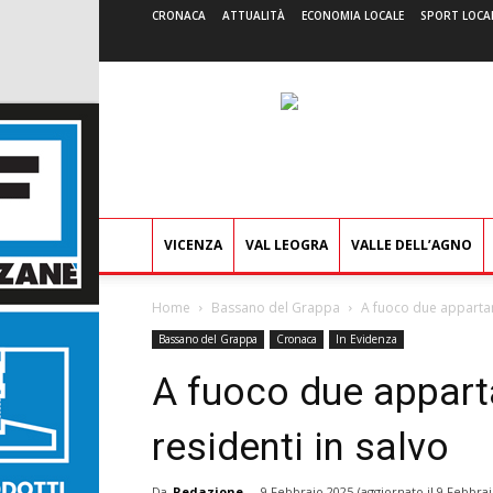
CRONACA
ATTUALITÀ
ECONOMIA LOCALE
SPORT LOCA
VICENZA
VAL LEOGRA
VALLE DELL’AGNO
Home
Bassano del Grappa
A fuoco due appartame
Bassano del Grappa
Cronaca
In Evidenza
A fuoco due apparta
residenti in salvo
Da
Redazione
-
9 Febbraio 2025
(aggiornato il
9 Febbrai