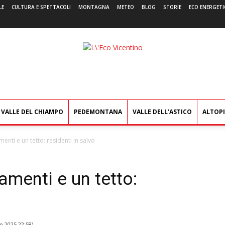
LE
CULTURA E SPETTACOLI
MONTAGNA
METEO
BLOG
STORIE
ECO ENERGETI
L'Eco
Vicentino
VALLE DEL CHIAMPO
PEDEMONTANA
VALLE DELL’ASTICO
ALTOP
nti e un tetto: residenti in salvo
menti e un tetto:
o 2025 22:58
)