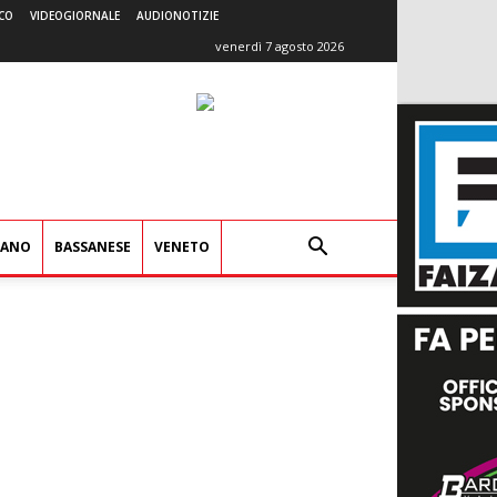
CO
VIDEOGIORNALE
AUDIONOTIZIE
venerdì 7 agosto 2026
IANO
BASSANESE
VENETO