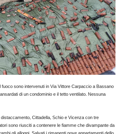
 del fuoco sono intervenuti in Via Vittore Carpaccio a Bassano
nsardati di un condominio e il tetto ventilato. Nessuna
le distaccamento, Cittadella, Schio e Vicenza con tre
atori sono riusciti a contenere le fiamme che divampante da
mbi gli alloggi. Salvati i rimanenti nove appartamenti dello