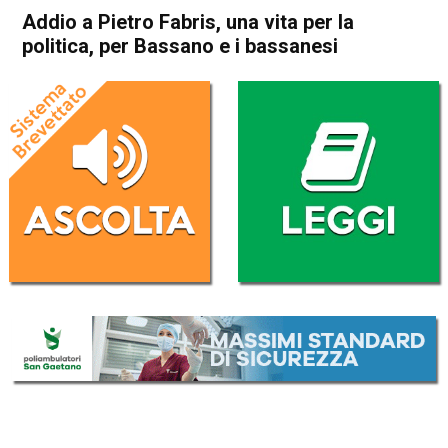
Addio a Pietro Fabris, una vita per la
politica, per Bassano e i bassanesi
Home
Bassano del Grappa
Attualità
Bassano del Grappa
In Evidenza
Addio a Pietro Fabris, una
vita per la politica, per
Bassano e i bassanesi
Da
Mariagrazia Bonollo
3 Ottobre 2022
(aggiornato il
3 Ottobre 2022 19:11
)
ASCOLTA L'AUDIO