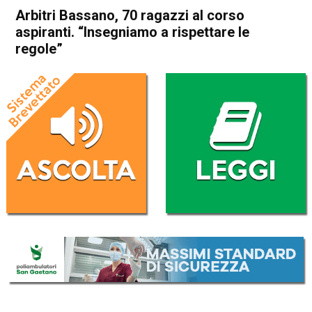
Arbitri Bassano, 70 ragazzi al corso
aspiranti. “Insegniamo a rispettare le
regole”
Home
Bassano del Grappa
Attualità
Bassano del Grappa
In Evidenza
Arbitri Bassano, 70 ragazzi al
corso aspiranti. “Insegniamo
a rispettare le regole”
Da
Federico Pozzer
4 Novembre 2017
(aggiornato il
4 Novembre 2017 9:17
)
ASCOLTA L'AUDIO