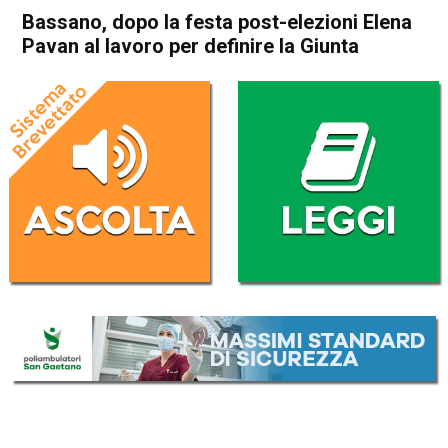
Bassano, dopo la festa post-elezioni Elena
Pavan al lavoro per definire la Giunta
Home
Bassano del Grappa
Attualità
Bassano del Grappa
In Evidenza
Bassano, dopo la festa post-
elezioni Elena Pavan al lavoro
per definire la Giunta
Da
Redazione
30 Maggio 2019
(aggiornato il
31 Maggio 2019 8:48
)
ASCOLTA L'AUDIO