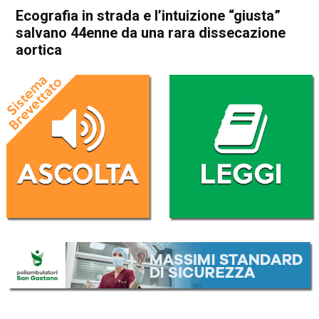
Ecografia in strada e l’intuizione “giusta”
salvano 44enne da una rara dissecazione
aortica
Home
Bassano del Grappa
Cassola
Bassano del Grappa
Cassola
Cronaca
In Evidenza
Ecografia in strada e
l’intuizione “giusta” salvano
44enne da una rara
dissecazione aortica
Da
Omar Dal Maso
7 Aprile 2021
(aggiornato il
7 Aprile 2021 18:41
)