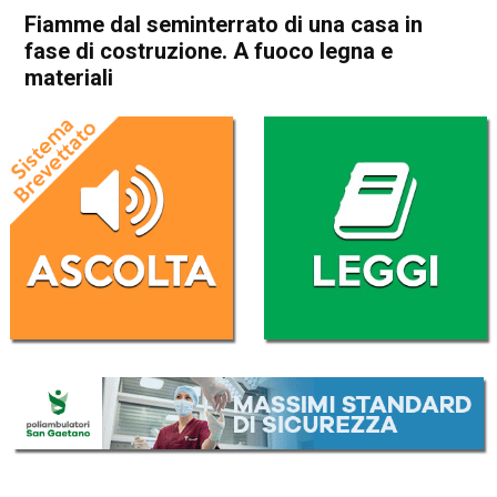
Fiamme dal seminterrato di una casa in
fase di costruzione. A fuoco legna e
materiali
Home
Bassano del Grappa
Cassola
Bassano del Grappa
Cassola
Cronaca
In Evidenza
Fiamme dal seminterrato di
una casa in fase di
costruzione. A fuoco legna e
materiali
Da
Omar Dal Maso
14 Gennaio 2020
(aggiornato il
14 Gennaio 2020 18:38
)