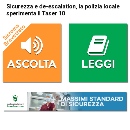
Sicurezza e de-escalation, la polizia locale
sperimenta il Taser 10
Home
Bassano del Grappa
Cassola
Attualità
Bassano del Grappa
Cassola
In Evidenza
Mussolente
Sicurezza e de-escalation, la
polizia locale sperimenta il
Taser 10
Da
Marco Zorzi
9 Dicembre 2025
(aggiornato il
10 Dicembre 2025 7:35
)
ASCOLTA L'AUDIO