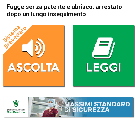
Fugge senza patente e ubriaco: arrestato
dopo un lungo inseguimento
Home
Bassano del Grappa
Bassano del Grappa
Cassola
Cronaca
In Evidenza
Romano d'Ezzelino
Fugge senza patente e
ubriaco: arrestato dopo un
lungo inseguimento
Da
Gabriele Silvestri
27 Maggio 2026
(aggiornato il
27 Maggio 2026 23:49
)
ASCOLTA L'AUDIO