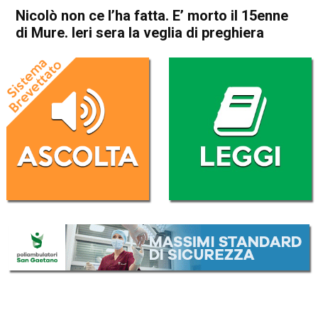
Nicolò non ce l’ha fatta. E’ morto il 15enne
di Mure. Ieri sera la veglia di preghiera
Home
Bassano del Grappa
Colceresa
Bassano del Grappa
Colceresa
Cronaca
In Evidenza
Nicolò non ce l’ha fatta. E’
morto il 15enne di Mure. Ieri
sera la veglia di preghiera
Da
Omar Dal Maso
7 Giugno 2019
(aggiornato il
7 Giugno 2019 13:33
)
ASCOLTA L'AUDIO