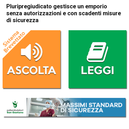
Pluripregiudicato gestisce un emporio
senza autorizzazioni e con scadenti misure
di sicurezza
Home
Bassano del Grappa
Colceresa
Bassano del Grappa
Colceresa
Cronaca
In Evidenza
Pluripregiudicato gestisce un
emporio senza autorizzazioni
e con scadenti misure di
sicurezza
Da
Omar Dal Maso
20 Aprile 2023
(aggiornato il
21 Aprile 2023 11:08
)