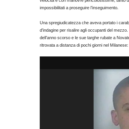
velocità e con manovre pericolosissime, tanto da 
impossibilitati a proseguire l’inseguimento.
Una spregiudicatezza che aveva portato i carabin
d’indagine per risalire agli occupanti del mezzo. 
dell’anno scorso e le sue targhe rubate a Novat
ritrovata a distanza di pochi giorni nel Milanese: