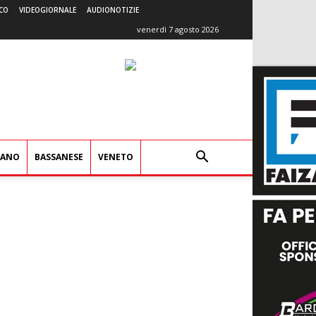
CO
VIDEOGIORNALE
AUDIONOTIZIE
venerdì 7 agosto 2026
IANO
BASSANESE
VENETO