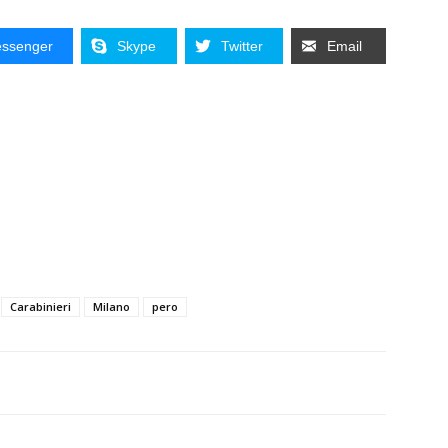
ssenger
Skype
Twitter
Email
Carabinieri
Milano
pero