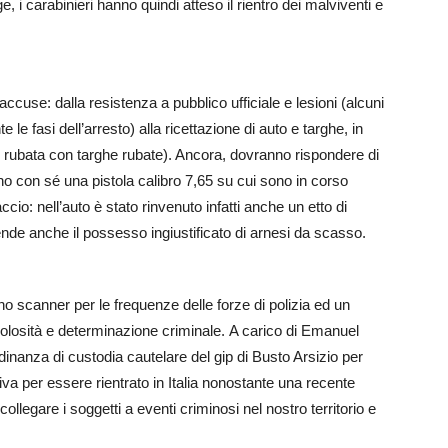
ge, i carabinieri hanno quindi atteso il rientro dei malviventi e
 accuse: dalla resistenza a pubblico ufficiale e lesioni (alcuni
te le fasi dell’arresto) alla ricettazione di auto e targhe, in
4 rubata con targhe rubate). Ancora, dovranno rispondere di
no con sé una pistola calibro 7,65 su cui sono in corso
ccio: nell’auto è stato rinvenuto infatti anche un etto di
nde anche il possesso ingiustificato di arnesi da scasso.
uno scanner per le frequenze delle forze di polizia ed un
icolosità e determinazione criminale. A carico di Emanuel
nanza di custodia cautelare del gip di Busto Arsizio per
ntiva per essere rientrato in Italia nonostante una recente
collegare i soggetti a eventi criminosi nel nostro territorio e