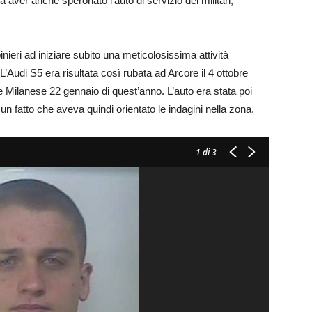
aver anche speronato l’auto di servizio dei militari,
ieri ad iniziare subito una meticolosissima attività
L’Audi S5 era risultata così rubata ad Arcore il 4 ottobre
e Milanese 22 gennaio di quest’anno. L’auto era stata poi
 un fatto che aveva quindi orientato le indagini nella zona.
1
di 3