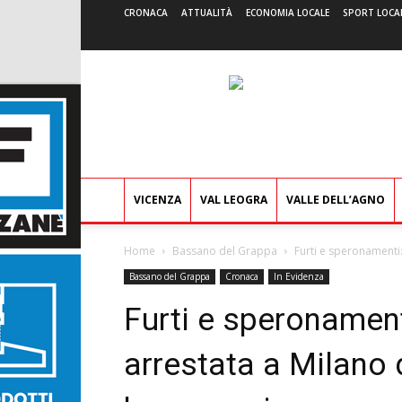
CRONACA
ATTUALITÀ
ECONOMIA LOCALE
SPORT LOCA
VICENZA
VAL LEOGRA
VALLE DELL’AGNO
Home
Bassano del Grappa
Furti e speronamenti:
Bassano del Grappa
Cronaca
In Evidenza
Furti e speronament
arrestata a Milano d