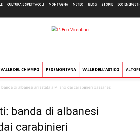
LE
CULTURA E SPETTACOLI
MONTAGNA
METEO
BLOG
STORIE
ECO ENERGETI
L'Eco
Vicentino
VALLE DEL CHIAMPO
PEDEMONTANA
VALLE DELL’ASTICO
ALTOP
 banda di albanesi arrestata a Milano dai carabinieri bassanesi
i: banda di albanesi
ai carabinieri