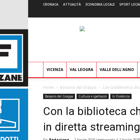
CRONACA
ATTUALITÀ
ECONOMIA LOCALE
SPORT LOCA
VICENZA
VAL LEOGRA
VALLE DELL’AGNO
Home
Bassano del Grappa
Con la biblioteca chi
Bassano del Grappa
Cultura e spettacoli
In Evidenza
Con la biblioteca ch
in diretta streaming
Da
Redazione
-
7 Aprile 2020
(aggiornato il
7 Aprile 202