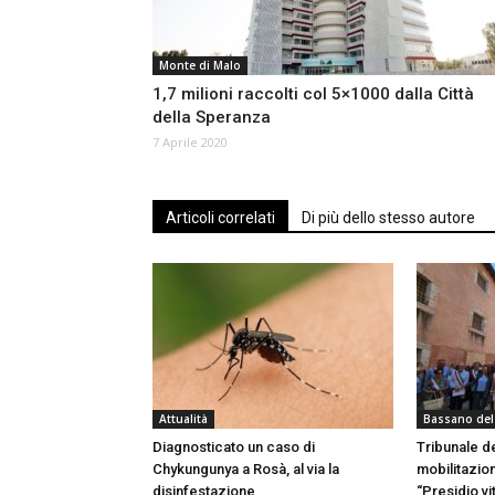
Monte di Malo
1,7 milioni raccolti col 5×1000 dalla Città
della Speranza
7 Aprile 2020
Articoli correlati
Di più dello stesso autore
Attualità
Bassano del
Diagnosticato un caso di
Tribunale d
Chykungunya a Rosà, al via la
mobilitazio
disinfestazione
“Presidio vi