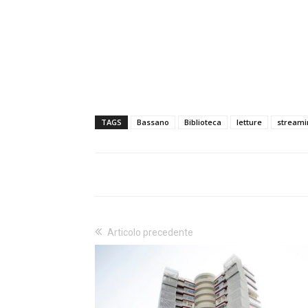
TAGS
Bassano
Biblioteca
letture
stream
Articolo precedente