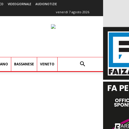
CO
VIDEOGIORNALE
AUDIONOTIZIE
venerdì 7 agosto 2026
IANO
BASSANESE
VENETO