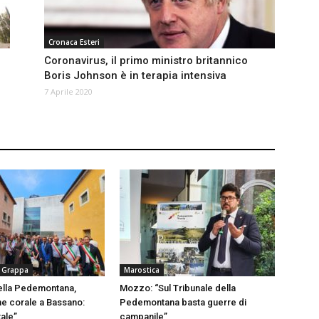
Cronaca Esteri
Coronavirus, il primo ministro britannico
Boris Johnson è in terapia intensiva
7 Aprile 2020
 Grappa
Marostica
ella Pedemontana,
Mozzo: “Sul Tribunale della
ne corale a Bassano:
Pedemontana basta guerre di
tale”
campanile”