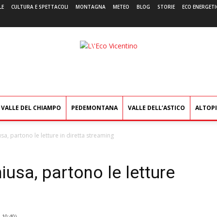
LE
CULTURA E SPETTACOLI
MONTAGNA
METEO
BLOG
STORIE
ECO ENERGETI
L'Eco
Vicentino
VALLE DEL CHIAMPO
PEDEMONTANA
VALLE DELL’ASTICO
ALTOP
usa, partono le letture in diretta streaming
iusa, partono le letture
0 10:40
)