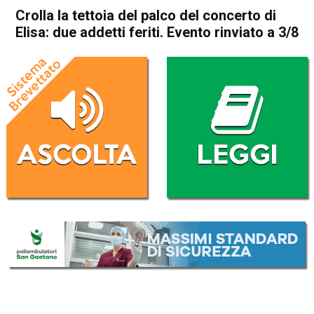
Crolla la tettoia del palco del concerto di
Elisa: due addetti feriti. Evento rinviato a 3/8
Home
Bassano del Grappa
Bassano del Grappa
Cronaca
In Evidenza
Crolla la tettoia del palco del
concerto di Elisa: due addetti
feriti. Evento rinviato a 3/8
Da
Redazione
27 Giugno 2022
(aggiornato il
27 Giugno 2022 22:45
)
ASCOLTA L'AUDIO