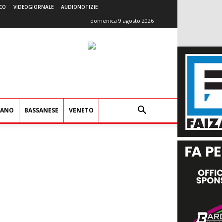
CO
VIDEOGIORNALE
AUDIONOTIZIE
domenica 9 agosto 2026
IANO
BASSANESE
VENETO