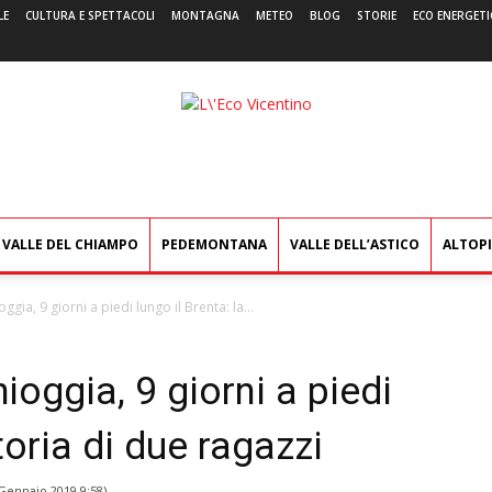
LE
CULTURA E SPETTACOLI
MONTAGNA
METEO
BLOG
STORIE
ECO ENERGETI
L'Eco
Vicentino
VALLE DEL CHIAMPO
PEDEMONTANA
VALLE DELL’ASTICO
ALTOP
ia, 9 giorni a piedi lungo il Brenta: la...
oggia, 9 giorni a piedi
toria di due ragazzi
Gennaio 2019 9:58
)