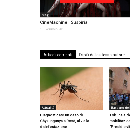
Blog
CineMachine | Suspiria
13 Gennaio 2019
Articoli correlati
Di più dello stesso autore
Attualità
Bassano del
Diagnosticato un caso di
Tribunale d
Chykungunya a Rosà, al via la
mobilitazio
disinfestazione
“Presidio vi