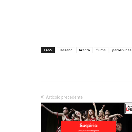
TAGS
Bassano
brenta
fiume
parolini ba
Articolo precedente