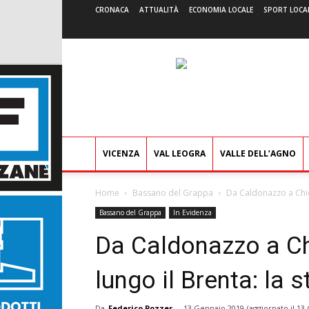
CRONACA
ATTUALITÀ
ECONOMIA LOCALE
SPORT LOCA
VICENZA
VAL LEOGRA
VALLE DELL’AGNO
Home
Bassano del Grappa
Da Caldonazzo a Chiogg
Bassano del Grappa
In Evidenza
Da Caldonazzo a Chi
lungo il Brenta: la s
Da
Federico Pozzer
-
13 Gennaio 2019
(aggiornato il
13 