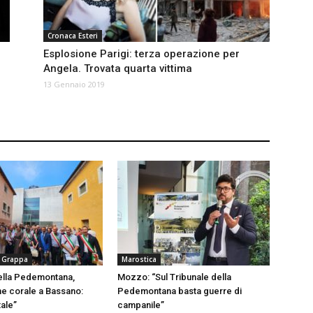
Cronaca Esteri
Esplosione Parigi: terza operazione per
Angela. Trovata quarta vittima
13 Gennaio 2019
 Grappa
Marostica
ella Pedemontana,
Mozzo: “Sul Tribunale della
ne corale a Bassano:
Pedemontana basta guerre di
tale”
campanile”