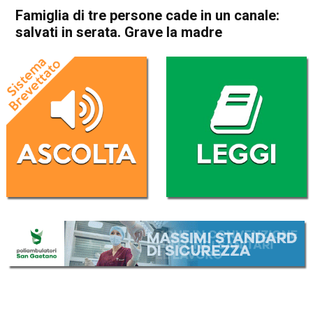
Famiglia di tre persone cade in un canale:
salvati in serata. Grave la madre
Home
Bassano del Grappa
Bassano del Grappa
Cronaca
In Evidenza
Famiglia di tre persone cade
in un canale: salvati in serata.
Grave la madre
Da
Redazione
14 Ottobre 2021
(aggiornato il
14 Ottobre 2021 13:06
)
ASCOLTA L'AUDIO