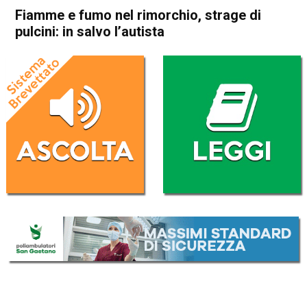
Fiamme e fumo nel rimorchio, strage di
pulcini: in salvo l’autista
Home
Bassano del Grappa
Bassano del Grappa
Cronaca
In Evidenza
Fiamme e fumo nel
rimorchio, strage di pulcini: in
salvo l’autista
Da
Redazione
24 Marzo 2025
(aggiornato il
25 Marzo 2025 7:27
)
ASCOLTA L'AUDIO