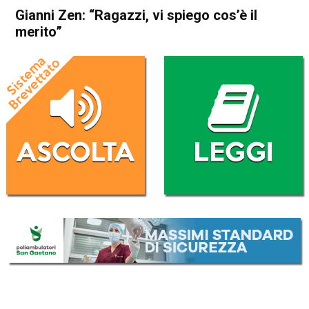
Gianni Zen: “Ragazzi, vi spiego cos’è il
merito”
Home
Bassano del Grappa
Attualità
Bassano del Grappa
In Evidenza
Gianni Zen: “Ragazzi, vi
spiego cos’è il merito”
Da
Redazione
19 Settembre 2016
(aggiornato il
20 Settembre 2016 14:21
)
ASCOLTA L'AUDIO
Lettore
00:00
00:00