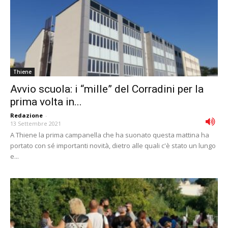
Thiene
Avvio scuola: i “mille” del Corradini per la
prima volta in...
Redazione
-
13 Settembre 2021
A Thiene la prima campanella che ha suonato questa mattina ha
portato con sé importanti novità, dietro alle quali c'è stato un lungo
e...