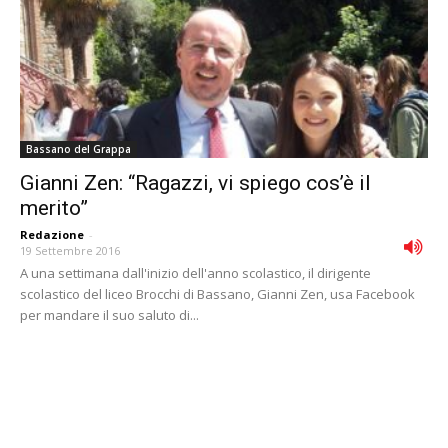
Bassano del Grappa
Gianni Zen: “Ragazzi, vi spiego cos’è il
merito”
Redazione
-
19 Settembre 2016
A una settimana dall'inizio dell'anno scolastico, il dirigente
scolastico del liceo Brocchi di Bassano, Gianni Zen, usa Facebook
per mandare il suo saluto di...