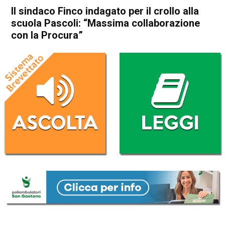
Il sindaco Finco indagato per il crollo alla
scuola Pascoli: “Massima collaborazione
con la Procura”
Home
Bassano del Grappa
Bassano del Grappa
Cronaca
In Evidenza
Il sindaco Finco indagato per
il crollo alla scuola Pascoli:
“Massima collaborazione con
la Procura”
Da
Mariagrazia Bonollo
12 Agosto 2025
(aggiornato il
12 Agosto 2025 19:41
)