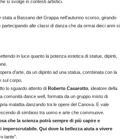
si svolge in contesti artistici.
 è stata a Bassano del Grappa nell’autunno scorso, girando
e partecipando alle classi di danza che da ormai dieci anni si
ettendo in luce quanto la potenza estetica di statue, dipinti,
one.
opera d’arte, da un dipinto ad una statua, combinata con la
e sul corpo.
tto lo sguardo attento di
Roberto Casarotto
, ideatore della
 la comunità dance well, formata da un gruppo misto di
pria malattia danzando tra le opere del Canova. E vale
rescendo di simbiosi tra uomo e arte che commuove.
osa che la scienza potrà sempre di più capire e
imperscrutabile. Qui dove la bellezza aiuta a vivere
o tante”.