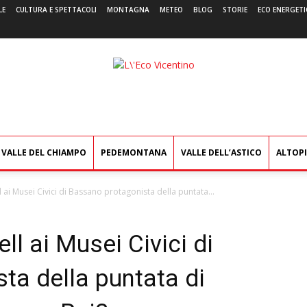
LE
CULTURA E SPETTACOLI
MONTAGNA
METEO
BLOG
STORIE
ECO ENERGETI
L'Eco
Vicentino
VALLE DEL CHIAMPO
PEDEMONTANA
VALLE DELL’ASTICO
ALTOP
 ai Musei Civici di Bassano protagonista della puntata...
ll ai Musei Civici di
ta della puntata di