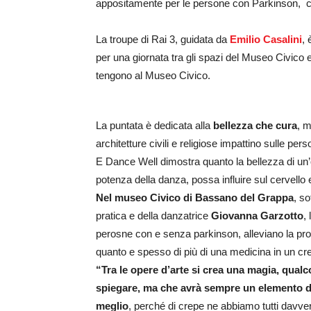
appositamente per le persone con Parkinson, che 
La troupe di Rai 3, guidata da
Emilio Casalini
,
per una giornata tra gli spazi del Museo Civico 
tengono al Museo Civico.
La puntata è dedicata alla
bellezza che cura
, m
architetture civili e religiose impattino sulle pers
E Dance Well dimostra quanto la bellezza di un’
potenza della danza, possa influire sul cervello 
Nel museo Civico di Bassano del Grappa
, so
pratica e della danzatrice
Giovanna Garzotto
,
perosne con e senza parkinson, alleviano la pro
quanto e spesso di più di una medicina in un c
“Tra le opere d’arte si crea una magia, qualc
spiegare, ma che avrà sempre un elemento di 
meglio
, perché di crepe ne abbiamo tutti davver