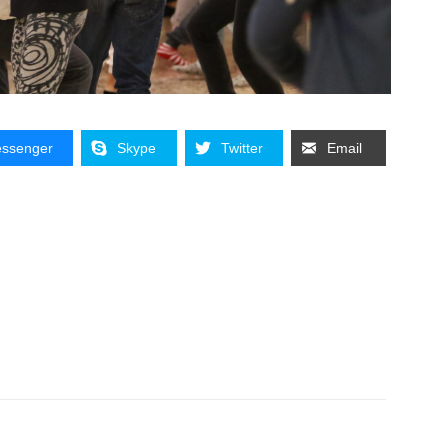
ssenger
Skype
Twitter
Email