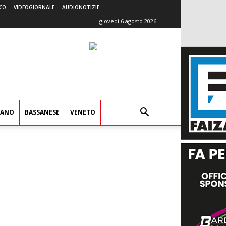
CO
VIDEOGIORNALE
AUDIONOTIZIE
giovedì 6 agosto 2026
IANO
BASSANESE
VENETO