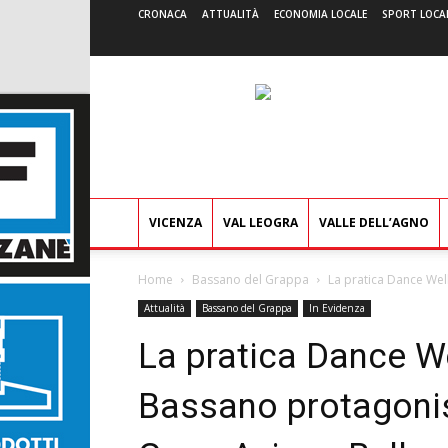
CRONACA
ATTUALITÀ
ECONOMIA LOCALE
SPORT LOCA
VICENZA
VAL LEOGRA
VALLE DELL’AGNO
Home
Bassano del Grappa
La pratica Dance Well
Attualità
Bassano del Grappa
In Evidenza
La pratica Dance We
Bassano protagonis