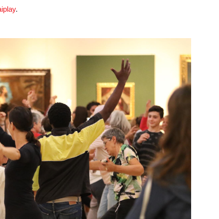
iplay
.