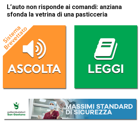
L’auto non risponde ai comandi: anziana
sfonda la vetrina di una pasticceria
Home
Bassano del Grappa
Bassano del Grappa
Cronaca
In Evidenza
L’auto non risponde ai
comandi: anziana sfonda la
vetrina di una pasticceria
Da
Redazione
21 Maggio 2019
(aggiornato il
21 Maggio 2019 13:56
)
ASCOLTA L'AUDIO