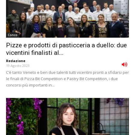
Conco
Pizze e prodotti di pasticceria a duello: due
vicentini finalisti al...
Redazione
-
19 Agosto 2023
C’è tanto Veneto e ben due talenti tutti vicentini pronti a sfidarsi per
le finali di Pizza Bit Competition e Pastry Bit Competition, i due
concorsi più importanti in...