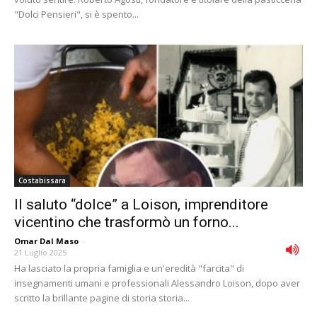
"Dolci Pensieri", si è spento...
Costabissara
Il saluto “dolce” a Loison, imprenditore
vicentino che trasformò un forno...
Omar Dal Maso
-
21 Luglio 2025
Ha lasciato la propria famiglia e un'eredità "farcita" di
insegnamenti umani e professionali Alessandro Loison, dopo aver
scritto la brillante pagine di storia storia...