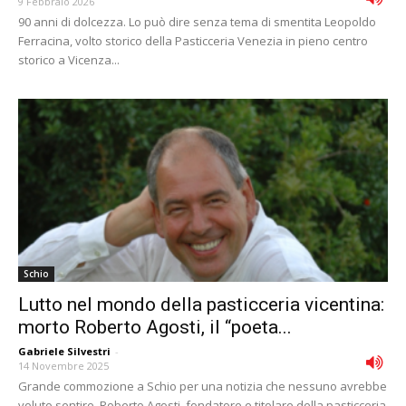
9 Febbraio 2026
90 anni di dolcezza. Lo può dire senza tema di smentita Leopoldo
Ferracina, volto storico della Pasticceria Venezia in pieno centro
storico a Vicenza...
Schio
Lutto nel mondo della pasticceria vicentina:
morto Roberto Agosti, il “poeta...
Gabriele Silvestri
-
14 Novembre 2025
Grande commozione a Schio per una notizia che nessuno avrebbe
voluto sentire. Roberto Agosti, fondatore e titolare della pasticceria