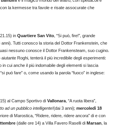
i bambini
e il magico mondo del teatro, con spettacoli e
, con la kermesse tra favole e risate assocurate che
 21.15) in
Quartiere San Vito
, “Si può, fire!”, grande
anni). Tutti conosco la storia del Dottor Frankenstein, che
 quasi nessuno conosce il Dottor Frankensteam, suo cugino.
 aiutante Roghi, tenterà il più incredibile degli esperimenti:
 in cui anche il più indomabile degli elementi si lascia
“si può fare” o, come usando la parola “fuoco” in inglese:
.15) al Campo Sportivo di
Vallonara
, “A ruota libera”,
tto ad un pubblico intelligente!
(dai 3 anni);
mercoledì 18
riore di Marostica, “Ridere, ridere, ridere ancora” di e con
ettembre
(dalle ore 14) a Villa Favero Raselli di
Marsan
, la