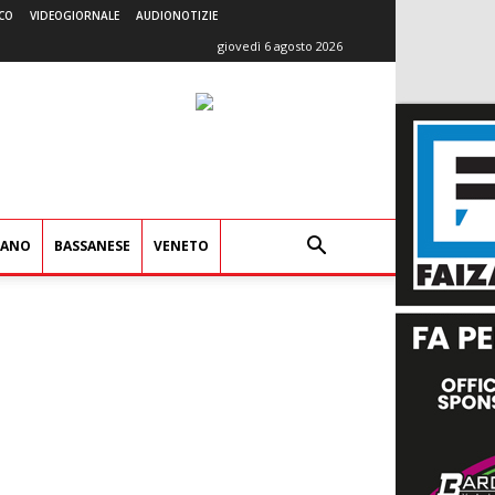
CO
VIDEOGIORNALE
AUDIONOTIZIE
giovedì 6 agosto 2026
IANO
BASSANESE
VENETO