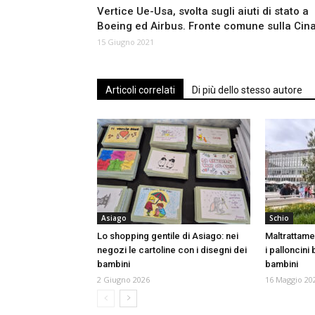
Vertice Ue-Usa, svolta sugli aiuti di stato a
Boeing ed Airbus. Fronte comune sulla Cin
15 Giugno 2021
Articoli correlati
Di più dello stesso autore
Asiago
Schio
Lo shopping gentile di Asiago: nei
Maltrattamen
negozi le cartoline con i disegni dei
i palloncini 
bambini
bambini
2 Giugno 2026
16 Maggio 20