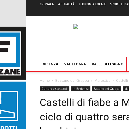
CRONACA
ATTUALITÀ
ECONOMIA LOCALE
SPORT LOCA
VICENZA
VAL LEOGRA
VALLE DELL’AGNO
Home
Bassano del Grappa
Marostica
Castelli
Cultura e spettacoli
In Evidenza
Bassano del Grappa
Mar
Castelli di fiabe a 
ciclo di quattro ser