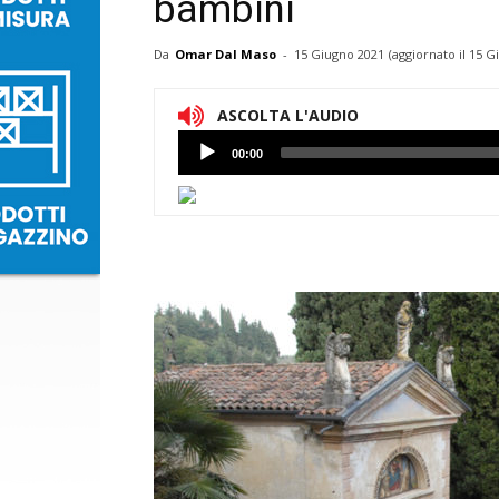
bambini
Da
Omar Dal Maso
-
15 Giugno 2021
(aggiornato il
15 G
ASCOLTA L'AUDIO
Lettore
00:00
Audio