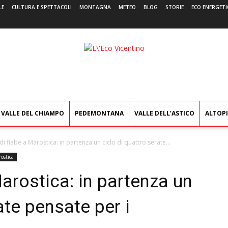
LE
CULTURA E SPETTACOLI
MONTAGNA
METEO
BLOG
STORIE
ECO ENERGETI
L'Eco
Vicentino
VALLE DEL CHIAMPO
PEDEMONTANA
VALLE DELL’ASTICO
ALTOP
 di fiabe a Marostica: in partenza un ciclo di quattro serate...
ostica
Marostica: in partenza un
ate pensate per i