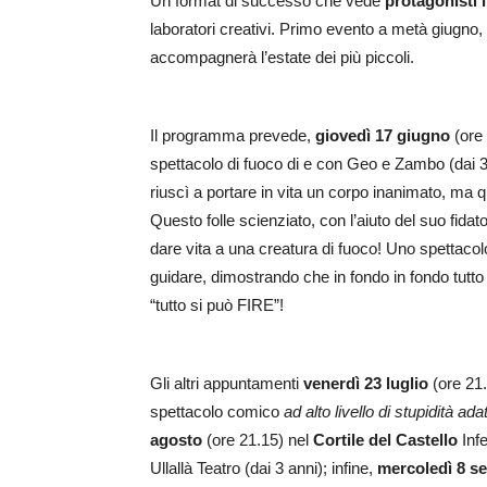
Un format di successo che vede
protagonisti 
laboratori creativi. Primo evento a metà giugno
accompagnerà l’estate dei più piccoli.
Il programma prevede,
giovedì 17 giugno
(ore
spettacolo di fuoco di e con Geo e Zambo (dai 3 
riuscì a portare in vita un corpo inanimato, ma
Questo folle scienziato, con l’aiuto del suo fidato
dare vita a una creatura di fuoco! Uno spettacolo
guidare, dimostrando che in fondo in fondo tutto 
“tutto si può FIRE”!
Gli altri appuntamenti
venerdì 23 luglio
(ore 21
spettacolo comico
ad alto livello di stupidità ada
agosto
(ore 21.15) nel
Cortile del Castello
Infe
Ullallà Teatro (dai 3 anni); infine,
mercoledì 8 s