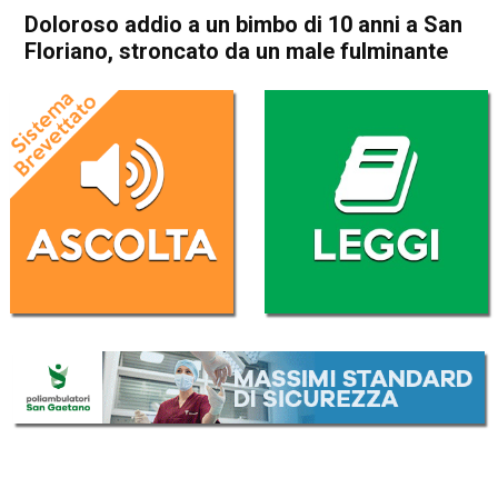
Doloroso addio a un bimbo di 10 anni a San
Floriano, stroncato da un male fulminante
Home
Bassano del Grappa
Marostica
Cronaca
In Evidenza
Bassano del Grappa
Marostica
Doloroso addio a un bimbo di
10 anni a San Floriano,
stroncato da un male
fulminante
Da
Omar Dal Maso
6 Novembre 2023
(aggiornato il
6 Novembre 2023 19:36
)